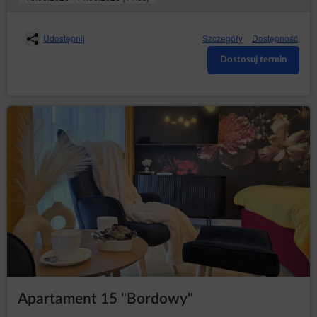
nazwisko, adres poczty e-mail podany podczas
rezerwacji, wskazanie problemu.
Usługodawca rozpatruje reklamację w terminie 14 dni
Udostępnij
Szczegóły
Dostępność
od jej otrzymania, o czym informuje Gościa w tej samej
formie: pisemnej lub elektronicznej.
Dostosuj termin
Jeżeli informacje podane w reklamacji wymagają
uzupełnienia, Usługodawca zwróci się o ich
uzupełnienie w terminie wyznaczonym do rozpoznania
reklamacji. Termin, o którym mowa w pkt 3 biegnie dla
Usługodawcy od momentu otrzymania uzupełnionej
reklamacji.
W wypadku odmowy uwzględnienia reklamacji
Usługodawca jest obowiązany szczegółowo uzasadnić
na piśmie lub w formie elektronicznej przyczyny
odmowy.
USTALENIA KOŃCOWE
Osoba dokonująca rezerwacji online ponosi
odpowiedzialność za prawidłowość danych podanych w
Elektronicznym Formularzu Rezerwacji. Usługodawca
nie ponosi odpowiedzialności za nieprawidłowy wybór
terminu lub błędnie wprowadzone dane w formularzu. W
przypadku stwierdzenia nieprawidłowości, których nie
Apartament 15 "Bordowy"
można skorygować poprzez edycję rezerwacji, prosimy