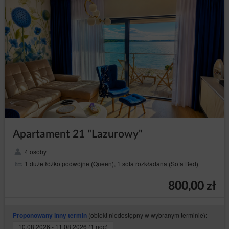
się do zakazu przebywania zwierząt), Obiekt zastrzega
sobie prawo do natychmiastowego zakończenia pobytu
bez zwrotu kosztów za niewykorzystane doby.
ANULOWANIE I ZMIANA REZERWACJI
Nie wykonanie czynności opisanych w wiadomości
zawierającej potwierdzenie o przyjęciu rezerwacji w
wymaganym terminie powoduje automatyczne
anulowanie rezerwacji i odstąpienie przez Usługodawcę
od zawartej Umowy bez wyznaczenia dodatkowego
terminu na spełnienie świadczenia.
Anulowanie lub zmiana rezerwacji są możliwe poprzez
link zawarty w e-mailu lub przez kontakt z Obsługą.
Skorzystanie z linku w e-mailu umożliwia automatyczne,
Apartament 21 "Lazurowy"
natychmiastowe anulowanie rezerwacji na warunkach
zaakceptowanych w procesie składania zamówienia w
Elektronicznym Formularzu Rezerwacji.
4 osoby
1 duże łóżko podwójne (Queen), 1 sofa rozkładana (Sofa Bed)
REKLAMACJE
W przypadku stwierdzenia niezgodnego z Umową
800,00 zł
świadczenia usług, wszelkie reklamacje Gość powinien
zgłosić na piśmie lub w formie wiadomości e-mail w
terminie 14 dni od dnia zakończenia pobytu.
(obiekt niedostępny w wybranym terminie):
Proponowany inny termin
Reklamacja powinna zawierać dane Gościa: imię,
10.08.2026 - 11.08.2026 (1 noc)