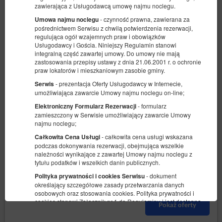
zawierająca z Usługodawcą umowę najmu noclegu.
- czynność prawna, zawierana za
Umowa najmu noclegu
pośrednictwem Serwisu z chwilą potwierdzenia rezerwacji,
regulująca ogół wzajemnych praw i obowiązków
Usługodawcy i Gościa. Niniejszy Regulamin stanowi
integralną część zawartej umowy. Do umowy nie mają
zastosowania przepisy ustawy z dnia 21.06.2001 r. o ochronie
praw lokatorów i mieszkaniowym zasobie gminy.
- prezentacja Oferty Usługodawcy w Internecie,
Serwis
Apartament 16 "Miętowy"
umożliwiająca zawarcie Umowy najmu noclegu on-line;
- formularz
Dostępna liczba: 1
Elektroniczny Formularz Rezerwacji
zamieszczony w Serwisie umożliwiający zawarcie Umowy
2
4 osoby
pow. 46,00 m
1 sypialnia
najmu noclegu;
1 duże łóżko podwójne (Queen), 1 sofa rozkładana (Sofa Bed)
- całkowita cena usługi wskazana
Całkowita Cena Usługi
podczas dokonywania rezerwacji, obejmująca wszelkie
800,00 zł
należności wynikające z zawartej Umowy najmu noclegu z
2 osoby / 1 noc
tytułu podatków i wszelkich danin publicznych.
- dokument
Polityka prywatności i cookies Serwisu
określający szczegółowe zasady przetwarzania danych
Udostępnij
Szczegóły
Dostępność
osobowych oraz stosowania cookies. Polityka prywatności i
cookies stanowi Załącznik nr 1 do Regulaminu i jest dostępna
Pokaż oferty
na stronie
https://client46486.idobooking.com/book-
now/index.php?module=cookies&displayOnToplayer=true
.