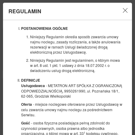
REGULAMIN
Menu
POSTANOWIENIA OGÓLNE
POCZĄTEK
KONIEC
Niniejszy Regulamin określa sposób zawarcia umowy
09
10
SIERPNIA
SIERPNIA
najmu noclegu, zasady rozliczania, a także anulowania
2026
2026
rezerwacji w ramach Usługi świadczonej drogą
elektroniczną przez Usługodawcę.
LICZBA OSÓB
Niniejszy Regulamin jest regulaminem, o którym mowa
2
w art. 8 ust. 1 pkt. 1 ustawy z dnia 18.07.2002 r. o
świadczeniu usług drogą elektroniczną.
DEFINICJE
- METATRON ART SPÓŁKA Z OGRANICZONĄ
Usługodawca
ODPOWIEDZIALNOŚCIĄ, 9950261990, ul. Poznańska 18/1,
62-065, Grodzisk Wielkopolski
- miejsce noclegowe oferowane przez Usługodawcę w
Oferta
celu zawarcia umowy najmu noclegu za pośrednictwem
Serwisu.
- osoba fizyczna posiadająca pełną zdolność do
Gość
czynności prawnych, osoba prawna albo jednostka
1
organizacyjna, o której mowa w art. 33
kodeksu cywilnego,