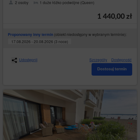
o pilny kontakt z Obsługą.
2 osoby
1 duże łóżko podwójne (Queen)
Dane kontaktowe dostępne są w zakładce „Kontakt”, w
górnej części kalendarza rezerwacji oraz w e-mailach.
1 440,00 zł
Umowa podlega prawu polskiemu.
Klient oświadcza, że został poinformowany o treści art.
(obiekt niedostępny w wybranym terminie):
Proponowany inny termin
38 pkt. 12 ustawy z dnia 30 maja 2014 r. o prawach
konsumenta, zgodnie z którym w przypadku umów o
17.08.2026 - 20.08.2026 (3 noce)
świadczenie usług w zakresie zakwaterowania, innych
niż do celów mieszkalnych, konsumentowi nie
przysługuje przewidziane w art. 27 tej ustawy prawo do
Udostępnij
Szczegóły
Dostępność
odstąpienia od umowa zawartej na odległość.
Dostosuj termin
Zamknij