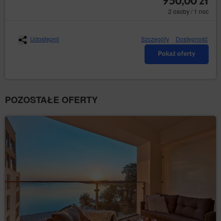
950,00 zł
SPOSÓB ZAWARCIA UMOWY
2 osoby / 1 noc
Przedmiotem Umowy jest najem miejsca noclegowego
oferowanego przez Usługodawcę za pośrednictwem
Serwisu. Do zawarcia umowy dochodzi za
Udostępnij
Szczegóły
Dostępność
pośrednictwem Elektronicznego Formularza Rezerwacji
w kolejnych nastepujących po sobie krokach - dokładne
Pokaż oferty
oznaczenie przez Gościa terminu rozpoczęcia i
zakończenia pobytu, dokonanie wyboru miejsca
noclegowego, zadeklarowanie liczby osób,
Po podaniu przez Gościa wszystkich niezbędnych
danych, wyświetlone zostanie podsumowanie
POZOSTAŁE OFERTY
rezerwacji. W celu złożenia rezerwacji konieczne jest
podanie w Elektronicznym formularzu rezerwacji danych
osobowych oznaczonych jako obowiązkowe, dokonanie
akceptacji treści Regulaminu, wysłanie rezerwacji
poprzez naciśnięcie przycisku [Złóż zamówienie].
Umowę najmu noclegu uważa się za zawartą w chwili
przyjęcia przez Usługodawcę Elektronicznego
Formularza Rezerwacji, czego potwierdzeniem jest
wyświetlenie komunikatu potwierdzającego przyjęcie
rezerwacji i podanie jej numeru.
Po zawarciu umowy Gość otrzymuje wiadomość e-mail
zawierającą potwierdzenie zawartej umowy wraz ze
wskazaniem jej wszystkich istotnych postanowień, w